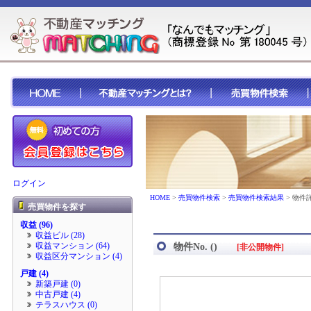
ログイン
HOME
>
売買物件検索
>
売買物件検索結果
> 物件
売買物件を探す
収益 (96)
収益ビル (28)
収益マンション (64)
物件No. ()
[非公開物件]
収益区分マンション (4)
戸建 (4)
新築戸建 (0)
中古戸建 (4)
テラスハウス (0)