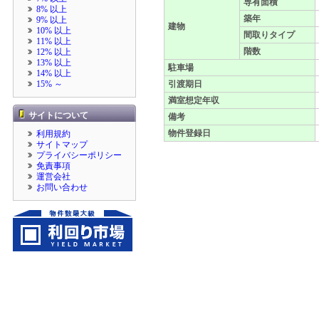
専有面積
8% 以上
築年
9% 以上
建物
10% 以上
間取りタイプ
11% 以上
階数
12% 以上
13% 以上
駐車場
14% 以上
15% ～
引渡期日
満室想定年収
サイトについて
備考
物件登録日
利用規約
サイトマップ
プライバシーポリシー
免責事項
運営会社
お問い合わせ