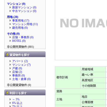
マンション (0)
新築マンション (0)
中古マンション (0)
用地 (28)
事業用地 (17)
マンション用地 (11)
建売用地 (0)
その他 (0)
店舗・事務所 (0)
HOTEL (0)
非公開売買物件 (881)
賃貸物件を探す
アパート (2)
マンション (7)
戸建 (0)
用途地域
店舗 (2)
建ぺい率
事務所 (0)
都市計画
土地・倉庫 (0)
高度地区
非公開賃貸物件 (0)
その他制限
道路
利回りを探す
地目
～ 5%
土地
公簿面積
6% 以上
7% 以上